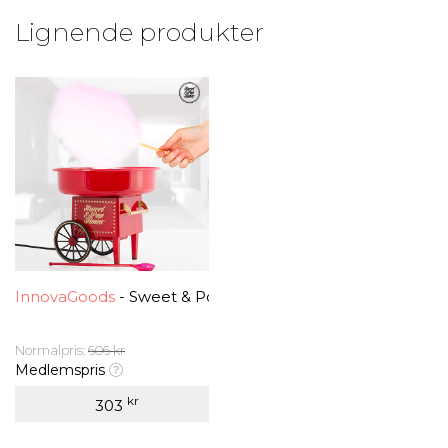
Lignende produkter
InnovaGoods
- Sweet & Pop Candyfloss Maskine
Normalpris:
606 kr
Medlemspris
kr
303