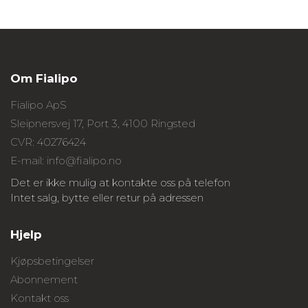
Om Fialipo
Fialipo ApS
Sleipnersvej 17, Port 3, 4100 Ringsted
CVR: 40276424
E-mail: info@fialipo.no
Det er ikke mulig at kontakte oss på telefon
Intet salg, bytte eller retur på adressen
Hjelp
Kjøpsbetingelser
Abonnement
Kontakt oss