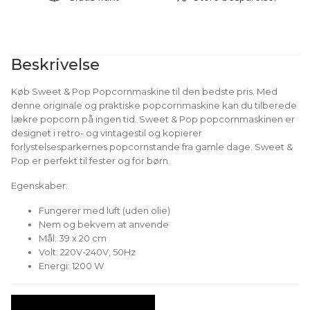
Beskrivelse
Køb Sweet & Pop Popcornmaskine til den bedste pris. Med
denne originale og praktiske popcornmaskine kan du tilberede
lækre popcorn på ingen tid. Sweet & Pop popcornmaskinen er
designet i retro- og vintagestil og kopierer
forlystelsesparkernes popcornstande fra gamle dage. Sweet &
Pop er perfekt til fester og for børn.
Egenskaber:
Fungerer med luft (uden olie)
Nem og bekvem at anvende
Mål: 39 x 20 cm
Volt: 220V-240V, 50Hz
Energi: 1200 W