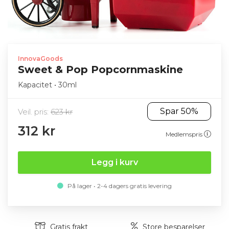
InnovaGoods
Sweet & Pop Popcornmaskine
Kapacitet • 30ml
Spar 50%
Veil. pris:
623 kr
312 kr
Medlemspris
Legg i kurv
På lager • 2-4 dagers gratis levering
Gratis frakt
Store besparelser