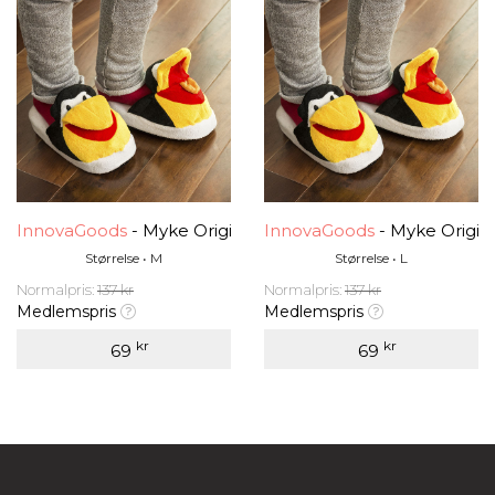
InnovaGoods
- Myke Originale Tøfler
InnovaGoods
- Myke Origina
Størrelse • M
Størrelse • L
Normalpris:
137 kr
Normalpris:
137 kr
Medlemspris
Medlemspris
kr
kr
69
69