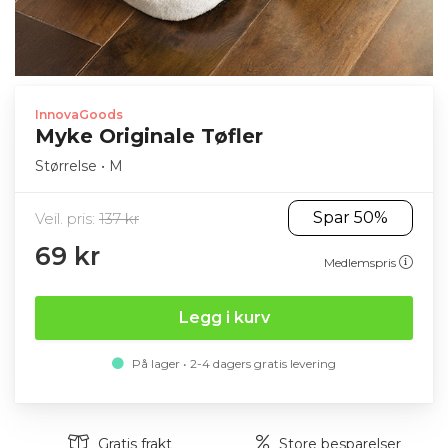
InnovaGoods
Myke Originale Tøfler
Størrelse • M
Spar 50%
Veil. pris:
137 kr
69 kr
Medlemspris
Legg i kurv
På lager • 2-4 dagers gratis levering
Gratis frakt
Store besparelser