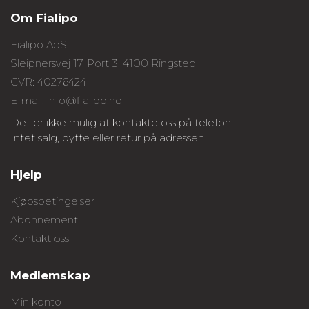
Om Fialipo
Fialipo ApS
Sleipnersvej 17, Port 3, 4100 Ringsted
CVR: 40276424
E-mail: info@fialipo.no
Det er ikke mulig at kontakte oss på telefon
Intet salg, bytte eller retur på adressen
Hjelp
Kjøpsbetingelser
Abonnement
Kontakt oss
Medlemskap
Min konto