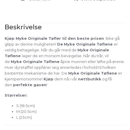
Beskrivelse
Kjøp
Myke Originale Tøfler til den beste prisen
. Ikke gå
glipp av denne muligheten!
De
Myke Originale Tøflene
er
veldig behagelige. Når du går med de
Myke Originale
Tøflene
lager de en morsom bevegelse. Når du trår, vil
de
Myke Originale Tøflene
åpne munnen eller løfte på ørene.
Hver dyretøffel oppfører seg annerledes i forhold til hvilken
bestemte mekanisme de har. De
Myke Originale Tøflene
er
kjempemorsomme!
Kjøp
dem nå i vår
nettbutikk
og få
den
perfekte gaven
!
Størrelser:
S (18.5cm)
M (20.5cm)
L (23cm)