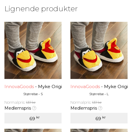
Lignende produkter
InnovaGoods
- Myke Originale Tøfler
InnovaGoods
- Myke Origina
Størrelse • S
Størrelse • L
Normalpris:
137 kr
Normalpris:
137 kr
Medlemspris
Medlemspris
kr
kr
69
69