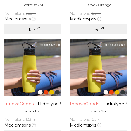
Størrelse • M
Farve • Orange
Normalpris:
255 kr
Normalpris:
123 kr
Medlemspris
Medlemspris
kr
kr
127
61
InnovaGoods
- Hidralyne Silikonflaske for Idrettsutøvere
InnovaGoods
- Hidralyne Si
Farve • Hvid
Farve • Sort
Normalpris:
123 kr
Normalpris:
123 kr
Medlemspris
Medlemspris