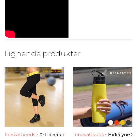
Lignende produkter
InnovaGoods
- X-Tra Sauna Talje & Ben Slankende Leggi
InnovaGoods
- Hidralyne Si