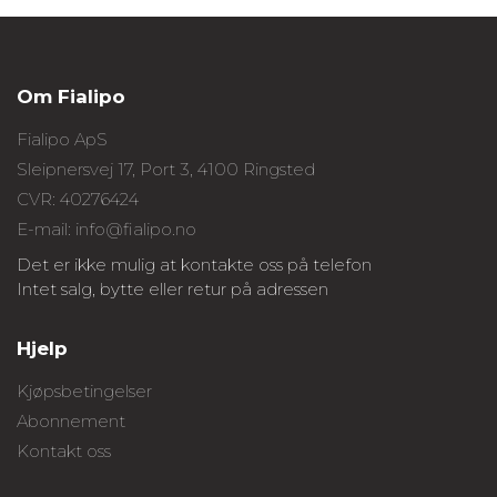
Om Fialipo
Fialipo ApS
Sleipnersvej 17, Port 3, 4100 Ringsted
CVR: 40276424
E-mail: info@fialipo.no
Det er ikke mulig at kontakte oss på telefon
Intet salg, bytte eller retur på adressen
Hjelp
Kjøpsbetingelser
Abonnement
Kontakt oss