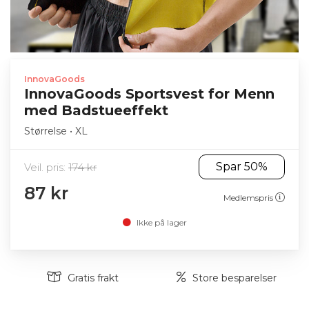
InnovaGoods
InnovaGoods Sportsvest for Menn
med Badstueeffekt
Størrelse • XL
Spar 50%
Veil. pris:
174 kr
87 kr
Medlemspris
Ikke på lager
Gratis frakt
Store besparelser