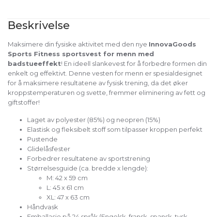
Beskrivelse
Maksimere din fysiske aktivitet med den nye
InnovaGoods
Sports Fitness sportsvest for menn med
badstueeffekt
! En ideell slankevest for å forbedre formen din
enkelt og effektivt. Denne vesten for menn er spesialdesignet
for å maksimere resultatene av fysisk trening, da det øker
kroppstemperaturen og svette, fremmer eliminering av fett og
giftstoffer!
Laget av polyester (85%) og neopren (15%)
Elastisk og fleksibelt stoff som tilpasser kroppen perfekt
Pustende
Glidelåsfester
Forbedrer resultatene av sportstrening
Størrelsesguide (ca. bredde x lengde):
M: 42 x 59 cm
L: 45 x 61 cm
XL: 47 x 63 cm
Håndvask
Emballasje på 24 språk (Engelsk, fransk, spansk, tysk,