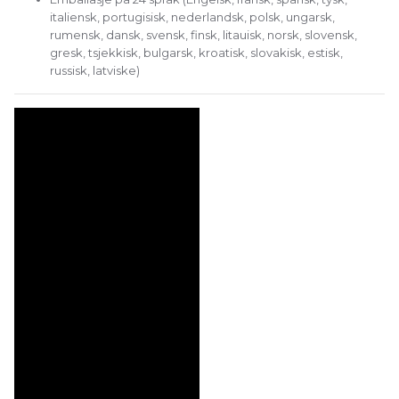
italiensk, portugisisk, nederlandsk, polsk, ungarsk,
rumensk, dansk, svensk, finsk, litauisk, norsk, slovensk,
gresk, tsjekkisk, bulgarsk, kroatisk, slovakisk, estisk,
russisk, latviske)