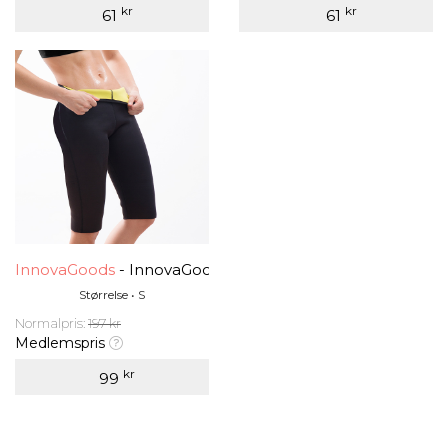
kr
kr
61
61
InnovaGoods
- InnovaGoods Corsair Sportsleggings med
Størrelse • S
Normalpris:
197 kr
Medlemspris
kr
99