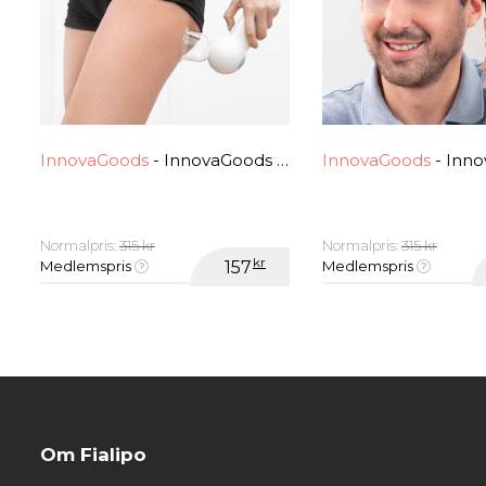
InnovaGoods
- InnovaGoods terapeutisk anticellulite sugekop
InnovaGoods
- InnovaGoods Elektris
Normalpris:
315 kr
Normalpris:
315 kr
kr
Medlemspris
157
Medlemspris
Om Fialipo