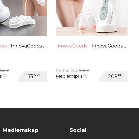
ods
- InnovaGoods 28W 5 i 1 elektrisk anticellulitt massasjeapparat
InnovaGoods
- InnovaGoods Pro Vakuumterapi Anti-cellulitt Enhet
63 kr
Normalpris:
418 kr
kr
kr
is
132
Medlemspris
209
Medlemskap
Social