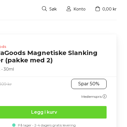
Søk
Konto
0,00 kr
ods
vaGoods Magnetiske Slanking
r (pakke med 2)
 • 30ml
Spar 50%
109 kr
Medlemspris
Legg i kurv
På lager • 2-4 dagers gratis levering