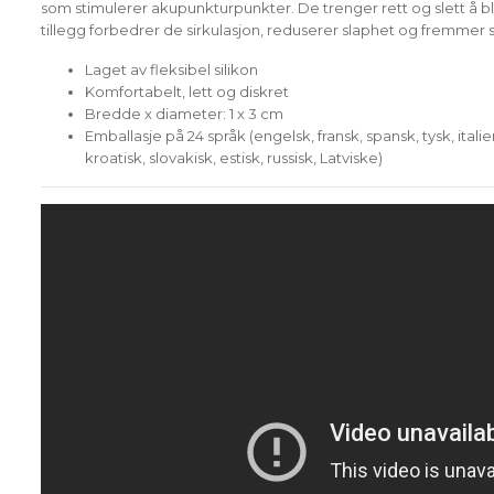
som stimulerer akupunkturpunkter. De trenger rett og slett å bli
tillegg forbedrer de sirkulasjon, reduserer slaphet og fremmer s
Laget av fleksibel silikon
Komfortabelt, lett og diskret
Bredde x diameter: 1 x 3 cm
Emballasje på 24 språk (engelsk, fransk, spansk, tysk, italie
kroatisk, slovakisk, estisk, russisk, Latviske)