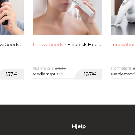
k Anti-hårtapssett (12 deler)
InnovaGoods
- Elektrisk Hudormfjerner InnovaGoods
InnovaGo
Normalpris:
375 kr
Normalpris:
2
kr
kr
157
Medlemspris
187
Medlemspr
Hjelp