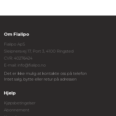
Om Fialipo
Fialipo ApS
Sleipnersvej 17, Port 3, 4100 Ringsted
CVR: 40276424
E-mail: info@fialipo.no
Det er ikke mulig at kontakte oss på telefon
Intet salg, bytte eller retur på adressen
Hjelp
Kjøpsbetingelser
Abonnement