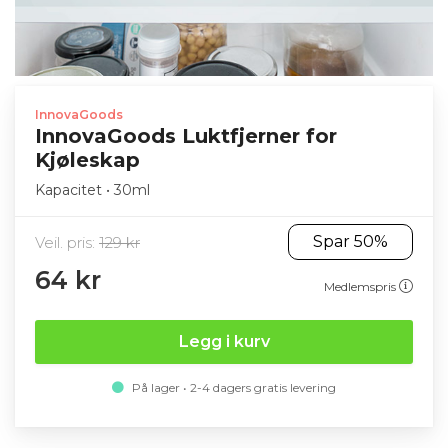
InnovaGoods
InnovaGoods Luktfjerner for
Kjøleskap
Kapacitet • 30ml
Spar 50%
Veil. pris:
129 kr
64 kr
Medlemspris
Legg i kurv
På lager • 2-4 dagers gratis levering