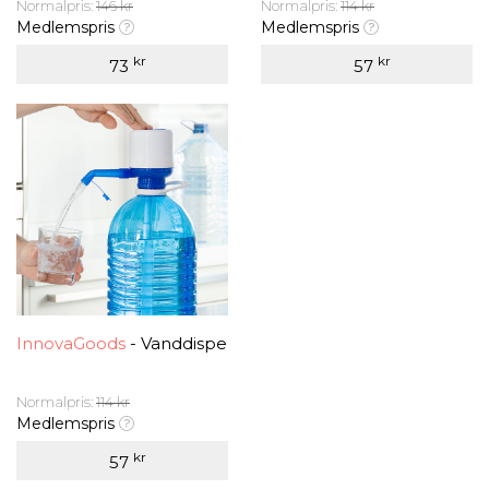
Normalpris:
146 kr
Normalpris:
114 kr
Medlemspris
Medlemspris
kr
kr
73
57
InnovaGoods
- Vanddispenser til Flasker InnovaGoods
Normalpris:
114 kr
Medlemspris
kr
57