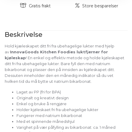
Gratis frakt
Store besparelser
Beskrivelse
Hold kjæleskapet ditt fri fra ubehagelige lukter med hjelp
av
InnovaGoods Kitchen Foodies luktfjerner for
kjøleskap
! En enkel og effektiv metode og holde kjøleskapet
ditt fri fra ubehagelige lukter. Bare fyll den med natrium
bikarbonat og plasser den på innsiden av kjøleskapet ditt.
Dessuten inneholder den en månedig indikator så du vet
hvilken tid du må bytte ut natrium bikarbonat.
Laget av PP (fri for BPA)
Originalt og kreativt design
Enkel og bruke å rengjøre
Holder kjøleskaet fri fra ubehagelige lukter
Fungerer med natrium bikarbonat
Med et spinnende månedshjul
Varighet på vær påfylling av bikarbonat: ca. 1 måned