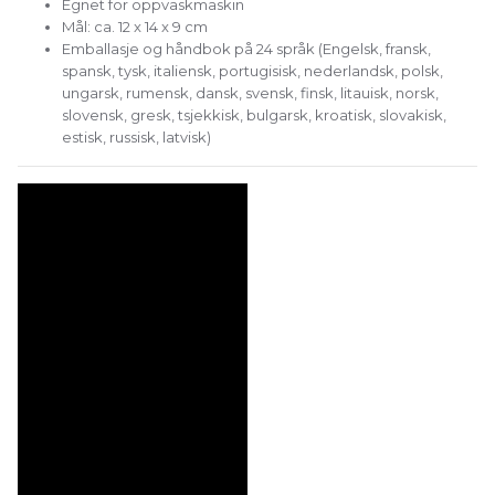
Egnet for oppvaskmaskin
Mål: ca. 12 x 14 x 9 cm
Emballasje og håndbok på 24 språk (Engelsk, fransk,
spansk, tysk, italiensk, portugisisk, nederlandsk, polsk,
ungarsk, rumensk, dansk, svensk, finsk, litauisk, norsk,
slovensk, gresk, tsjekkisk, bulgarsk, kroatisk, slovakisk,
estisk, russisk, latvisk)