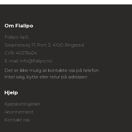
Om Fialipo
Fialipo ApS
Sleipnersvej 17, Port 3, 4100 Ringsted
CVR: 40276424
E-mail: info@fialipo.no
Det er ikke mulig at kontakte oss på telefon
Intet salg, bytte eller retur på adressen
Hjelp
Kjøpsbetingelser
Abonnement
Kontakt oss