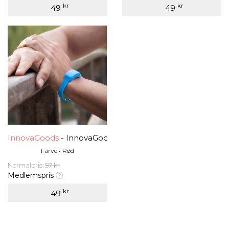
kr
kr
49
49
InnovaGoods
- InnovaGoods Myggavstøtende Citronell
Farve • Rød
Normalpris:
97 kr
Medlemspris
kr
49