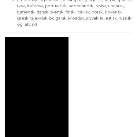
tysk, italiensk, portugisisk, nederlandsk, polsk, ungarsk,
rumensk, dansk, svensk, finsk, litauisk, norsk, slovensk,
gresk, tsjekkisk, bulgarsk, kroatisk, slovakisk, estisk, russisk
og latvisk)