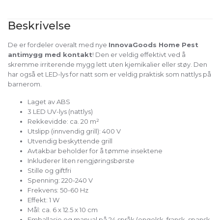
Beskrivelse
De er fordeler overalt med nye
InnovaGoods Home Pest
antimygg med kontakt
! Den er veldig effektivt ved å
skremme irriterende mygg lett uten kjemikalier eller støy. Den
har også et LED-lys for natt som er veldig praktisk som nattlys på
barnerom.
Laget av ABS
3 LED UV-lys (nattlys)
Rekkevidde: ca. 20 m²
Utslipp (innvendig grill): 400 V
Utvendig beskyttende grill
Avtakbar beholder for å tømme insektene
Inkluderer liten rengjøringsbørste
Stille og giftfri
Spenning: 220-240 V
Frekvens: 50-60 Hz
Effekt: 1 W
Mål: ca. 6 x 12.5 x 10 cm
Emballasje og manual på 24 språk (engelsk, fransk, spansk,