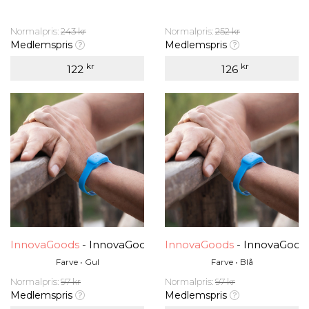
Normalpris:
243 kr
Normalpris:
252 kr
Medlemspris
Medlemspris
kr
kr
122
126
InnovaGoods
- InnovaGoods Myggavstøtende Citronell
InnovaGoods
- InnovaGood
Farve • Gul
Farve • Blå
Normalpris:
97 kr
Normalpris:
97 kr
Medlemspris
Medlemspris