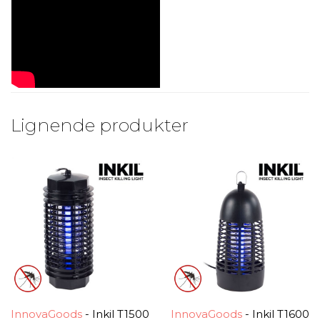
Lignende produkter
InnovaGoods
- Inkil T1500 Fluedræberlys
InnovaGoods
- Inkil T1600 