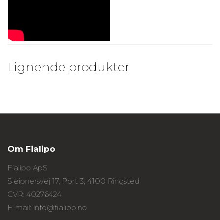
Lignende produkter
Om Fialipo
Fialipo ApS
Sleipnersvej 17, Port 3, 4100 Ringsted
CVR: 40276424
E-mail: info@fialipo.no