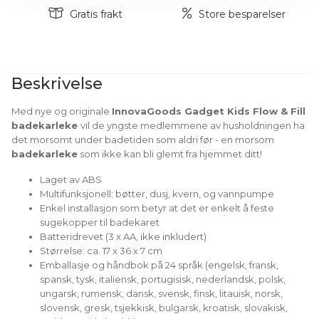
Gratis frakt
Store besparelser
Beskrivelse
Med nye og originale
InnovaGoods Gadget Kids Flow & Fill
badekarleke
vil de yngste medlemmene av husholdningen ha
det morsomt under badetiden som aldri før - en morsom
badekarleke
som ikke kan bli glemt fra hjemmet ditt!
Laget av ABS
Multifunksjonell: bøtter, dusj, kvern, og vannpumpe
Enkel installasjon som betyr at det er enkelt å feste
sugekopper til badekaret
Batteridrevet (3 x AA, ikke inkludert)
Størrelse: ca. 17 x 36 x 7 cm
Emballasje og håndbok på 24 språk (engelsk, fransk,
spansk, tysk, italiensk, portugisisk, nederlandsk, polsk,
ungarsk, rumensk, dansk, svensk, finsk, litauisk, norsk,
slovensk, gresk, tsjekkisk, bulgarsk, kroatisk, slovakisk,