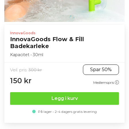
InnovaGoods
InnovaGoods Flow & Fill
Badekarleke
Kapacitet • 30ml
Spar 50%
Veil. pris:
300 kr
150 kr
Medlemspris
Legg i kurv
På lager • 2-4 dagers gratis levering