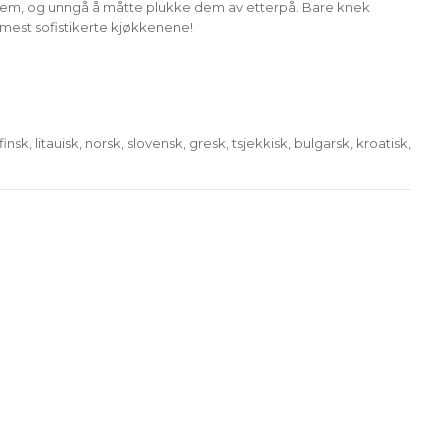
r dem, og unngå å måtte plukke dem av etterpå. Bare knek
de mest sofistikerte kjøkkenene!
sk, litauisk, norsk, slovensk, gresk, tsjekkisk, bulgarsk, kroatisk,