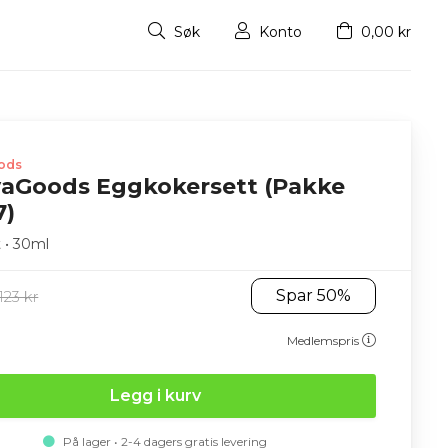
Søk
Konto
0,00 kr
ods
vaGoods Eggkokersett (Pakke
7)
 • 30ml
Spar 50%
123 kr
Medlemspris
Legg i kurv
På lager • 2-4 dagers gratis levering