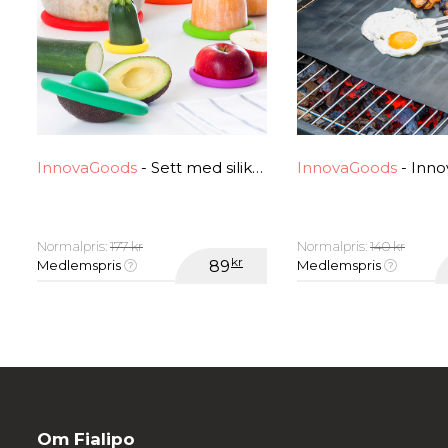
InnovaGoods
- Sett med silikon lokk fra InnovaGoods (6 stk)
InnovaGoods
- InnovaGoods Ovn o
Normalpris:
177 kr
Normalpris:
140 kr
kr
Medlemspris
89
Medlemspris
Om Fialipo