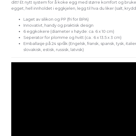
ditt! Et nytt system for å koke egg med større komfort og bru
egget, hell innholdet i eggkjelen, legg til hva du liker (salt, kr
Laget av silikon og PP (fri for BPA)
Innovativt, handy og praktisk design
6 eggkokere (diameter x høyde: ca. 6 x 10 cm)
Seperator for plomme og hvitt (ca.: 6 x 13.5 x 3 cm)
Emballasje på 24 språk (Engelsk, fransk, spansk, tysk, italie
slovakisk, estisk, russisk, latvisk)