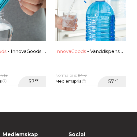
ods
- InnovaGoods Utskiftningskarbonfilter
InnovaGoods
- Vanddispenser til Flasker InnovaGoods
14 kr
Normalpris:
114 kr
kr
kr
is
57
Medlemspris
57
Medlemskap
Social