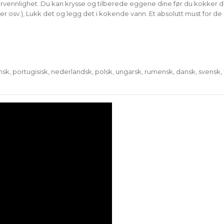
kervennlighet. Du kan krysse og tilberede eggene dine før du kokke
ydder osv.), Lukk det og legg det i kokende vann. Et absolutt must for 
nsk, portugisisk, nederlandsk, polsk, ungarsk, rumensk, dansk, svensk, fin