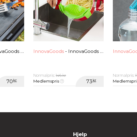
g Grillmatte (Pakke med 2)
InnovaGoods
- InnovaGoods Silikonesigte
InnovaGo
Normalpris:
146 kr
Normalpris:
1
kr
kr
70
Medlemspris
73
Medlemspr
Hjelp