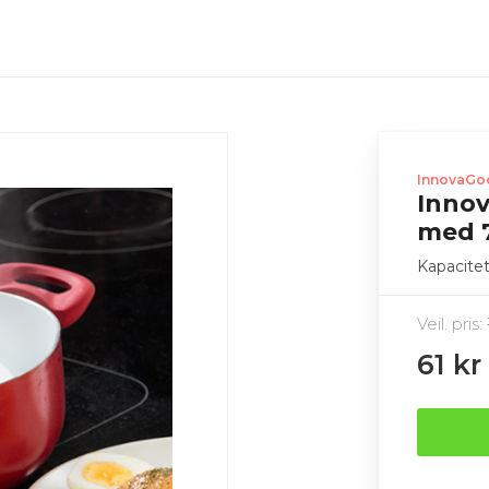
InnovaGo
Inno
med 
Kapacitet
Veil. pris:
61 kr