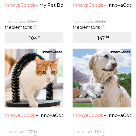
InnovaGoods
- My Pet Børste Slange Børste til Dyr
InnovaGoods
- InnovaGoods
Normalpris:
209 kr
Normalpris:
295 kr
Medlemspris
Medlemspris
kr
kr
104
147
InnovaGoods
- InnovaGoods Kløe og Børstebue for Katte
InnovaGoods
- InnovaGood
Normalpris:
232 kr
Normalpris:
140 kr