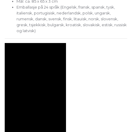
Mål: ca. 85 x 65 x 3 cm
Emballasje på 24 språk (Engelsk, fransk, spansk, tysk,
italiensk, portugisisk, nederlandsk, polsk, ungarsk,
rumensk, dansk, svensk, finsk, litauisk, norsk, slovensk,
gresk, tsjekkisk, bulgarsk, kroatisk, slovakisk, estisk, russisk
og latvisk)