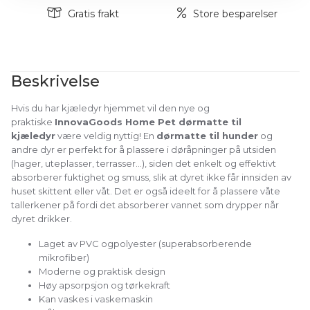
Gratis frakt
Store besparelser
Beskrivelse
Hvis du har kjæledyr hjemmet vil den nye og
praktiske
InnovaGoods Home Pet dørmatte til
kjæledyr
være veldig nyttig! En
dørmatte til hunder
og
andre dyr er perfekt for å plassere i døråpninger på utsiden
(hager, uteplasser, terrasser...), siden det enkelt og effektivt
absorberer fuktighet og smuss, slik at dyret ikke får innsiden av
huset skittent eller våt. Det er også ideelt for å plassere våte
tallerkener på fordi det absorberer vannet som drypper når
dyret drikker.
Laget av PVC ogpolyester (superabsorberende
mikrofiber)
Moderne og praktisk design
Høy apsorpsjon og tørkekraft
Kan vaskes i vaskemaskin