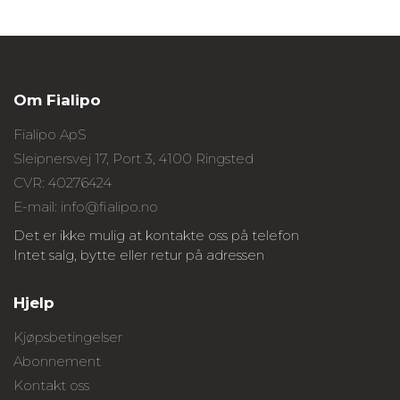
Om Fialipo
Fialipo ApS
Sleipnersvej 17, Port 3, 4100 Ringsted
CVR: 40276424
E-mail: info@fialipo.no
Det er ikke mulig at kontakte oss på telefon
Intet salg, bytte eller retur på adressen
Hjelp
Kjøpsbetingelser
Abonnement
Kontakt oss