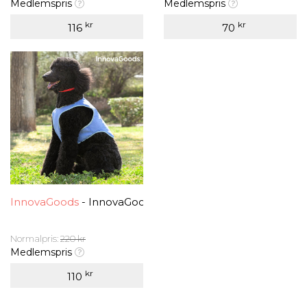
Medlemspris
Medlemspris
kr
kr
116
70
InnovaGoods
- InnovaGoods Forfriskende Kjæledyrvest f
Normalpris:
220 kr
Medlemspris
kr
110