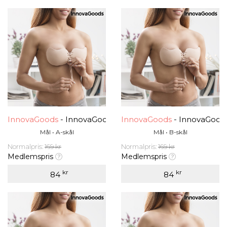
InnovaGoods
- InnovaGoods Push-Up Klistremerke På B
InnovaGoods
- InnovaGood
Mål • A-skål
Mål • B-skål
Normalpris:
169 kr
Normalpris:
169 kr
Medlemspris
Medlemspris
kr
kr
84
84