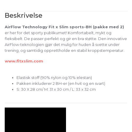
Beskrivelse
AirFlow Technology Fit x Slim sports-BH (pakke med 2)
er her for det sporty publikumet! Komfortabelt, mykt og
fleksibelt. De passer perfekt og gir en bra støtte. Den innovative
AirFlow-teknologien gjør det mulig for huden å svette under
trening, og samtidig opprettholde en stabil kroppstemperatur.
www.fitxslim.com
Elastisk stoff (90% nylon og 10% elestan)
Pakken inkluderer 2 BH-er (en hvit og en svart)
S: 30 X 28 cm/ M: 31 x 30 cm / L: 33 x 32 cm