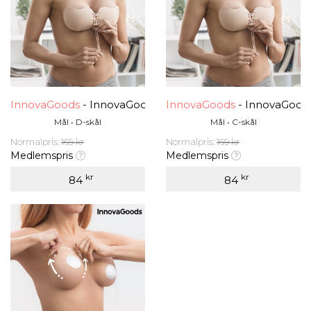
InnovaGoods
- InnovaGoods Push-Up Klistremerke På B
InnovaGoods
- InnovaGood
Mål • D-skål
Mål • C-skål
Normalpris:
169 kr
Normalpris:
169 kr
Medlemspris
Medlemspris
kr
kr
84
84