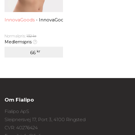
InnovaGoods
- InnovaGoods Usynlige Brystforstørrense 
Normalpris:
132 kr
Medlemspris
kr
66
Om Fialipo
Fialipo ApS
Sleipnersvej 17, Port 3, 4100 Ringsted
CVR: 40276424